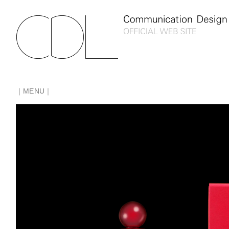
｜MENU｜