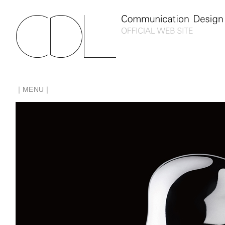
｜MENU｜