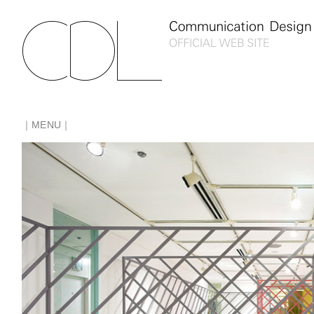
｜MENU｜