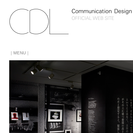
｜MENU｜