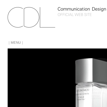
｜MENU｜