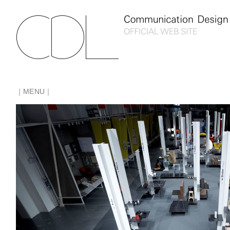
｜MENU｜