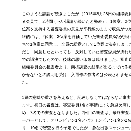
このような議論が続きましたが（2015年8月28日の組織委
者会見で、2時間くらい議論が続いたと発表）、1位案、2位
位案を支持する審査委員の意見が平行線のままで収集がつ
終的には、2位案、3位案を評価していた審査委員3名が折
ちで1位案に同意し、全員の総意として1位案に決定しまし
だし、同意したといっても、反対していた審査委員が折れ
での議決でしたので、後味の悪い印象は残りました。審査
組織委員会の担当者より、商標調査の結果が出るまでは作
かせないとの説明を受け、入選作の作者名は公表されませ
た。
1票の意味や重さを考えると、記述しなくてはならない事実
ます。初日の審査は、審査委員1名が事情により急遽欠席し
め、7名での審査となりました。2日目の審査は、最終審査
ーバーとして、オリンピアン1名とパラリンピアン1名の2
り、10名で審査を行う予定でしたが、急な出張スケジュー