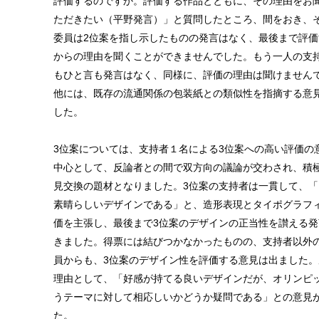
評価するのですか。評価する作品とともに、その理由をお
ただきたい（平野発言）」と質問したところ、間をおき、
委員は2位案を指し示したものの発言はなく、最後まで評価
からの理由を聞くことができませんでした。もう一人の支
もひと言も発言はなく、同様に、評価の理由は聞けません
他には、既存の流通関係の包装紙との類似性を指摘する意
した。
3位案については、支持者１名による3位案への高い評価の
中心として、反論者との間で双方向の議論が交わされ、積
見交換の題材となりました。3位案の支持者は一貫して、「
素晴らしいデザインである」と、造形表現とタイポグラフ
価を主張し、最後まで3位案のデザインの正当性を讃える発
きました。得票には結びつかなかったものの、支持者以外
員からも、3位案のデザイン性を評価する意見は出ました。
理由として、「好感が持てる良いデザインだが、オリンピ
うテーマに対して相応しいかどうか疑問である」との意見
た。