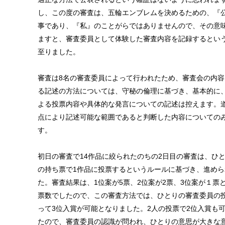
し、この度の審査は、五輪エンブレムを決めるための、『
事であり、『私』のことがらではありませんので、その意
ますと、審査委員として体験した審査内容を記録するとい
至りました。
審査は8名の審査委員によって行われたため、審査会の内容
る記述の方法については、守秘の倫理に基づき、基本的に
よる投票内容や具体的な発言についての記述は控えます。
点により記述可能な範囲であると判断した内容についての
す。
初日の審査で14作品に絞られたのちの2日目の審査は、ひと
の持ち票で1作品に投票するというルールに基づき、進めら
た。審査結果は、1位案が5票、2位案が2票、3位案が１票
票数でしたので、この審査方法では、ひとりの審査委員の
って3位入賞が可能となりました。2人の投票で2位入賞も
たので、審査委員の認識が問われ、ひとりの意思が大きな