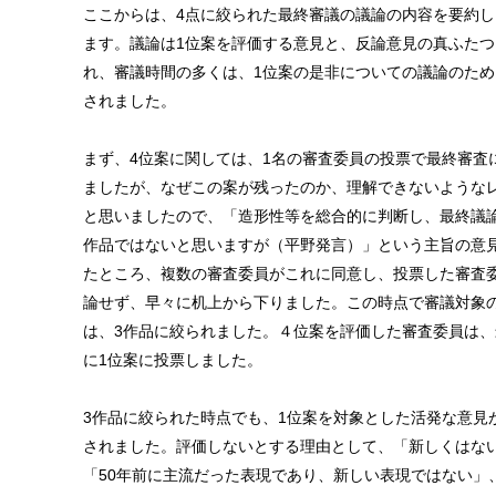
ここからは、4点に絞られた最終審議の議論の内容を要約し
ます。議論は1位案を評価する意見と、反論意見の真ふたつ
れ、審議時間の多くは、1位案の是非についての議論のため
されました。
まず、4位案に関しては、1名の審査委員の投票で最終審査
ましたが、なぜこの案が残ったのか、理解できないような
と思いましたので、「造形性等を総合的に判断し、最終議
作品ではないと思いますが（平野発言）」という主旨の意
たところ、複数の審査委員がこれに同意し、投票した審査
論せず、早々に机上から下りました。この時点で審議対象
は、3作品に絞られました。４位案を評価した審査委員は、
に1位案に投票しました。
3作品に絞られた時点でも、1位案を対象とした活発な意見
されました。評価しないとする理由として、「新しくはな
「50年前に主流だった表現であり、新しい表現ではない」