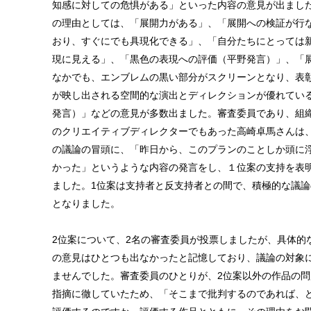
知感に対しての危惧がある」といった内容の意見が出まし
の理由としては、「展開力がある」、「展開への検証が行
おり、すぐにでも具現化できる」、「自分たちにとっては
現に見える」、「黒色の表現への評価（平野発言）」、「
なかでも、エンブレムの黒い部分がスクリーンとなり、表
が映し出される空間的な演出とディレクションが優れてい
発言）」などの意見が多数出ました。審査委員であり、組
のクリエイティブディレクターでもあった高崎卓馬さんは、
の議論の冒頭に、「昨日から、このプランのことしか頭に
かった」というような内容の発言をし、１位案の支持を表
ました。1位案は支持者と反支持者との間で、積極的な議論
となりました。
2位案について、2名の審査委員が投票しましたが、具体的
の意見はひとつも出なかったと記憶しており、議論の対象
ませんでした。審査委員のひとりが、2位案以外の作品の問
指摘に徹していたため、「そこまで批判するのであれば、