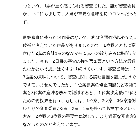
つという、1票が重く感じられる審査でした。誰が審査委員
か、いつにもまして、人選が重要な意味を持つコンペだっ
す。
最終審査に残った14作品のなかで、私は入選作品以外で2点
候補と考えていた作品がありましたので、1位案とともに高
付けた2点の合計3点のなかから１点への絞り込みに時間が
ました。今も、2日目の審査の持ち票１票という方法が最適
たのかという思いはくすぶり続けています。審査当時は、2
3位案の意味について、審査に関する説明書類を読むだけで
できていませんでしたが、１位案原案の修正問題などを経て
案と3位案の意味を改めて認識すると、１位案決定後に2位
ための再投票を行う、もしくは、1位案、2位案、3位案を
ひとりの審査委員が3票、2票、1票を持って投票するとい
方が、2位案と3位案の重要性に対して、より適正な審査方
なかったのかと考えています。